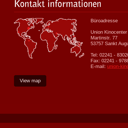
Büroadresse
Union Kinocenter
Martinstr. 77
53757 Sankt Augu
Tel:
02241 - 8302
Fax:
02241 - 978
E-mail:
union-kin
View map