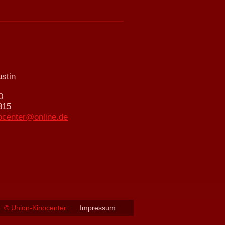
stin
0
815
ocenter@online.de
© Union-Kinocenter.
Impressum